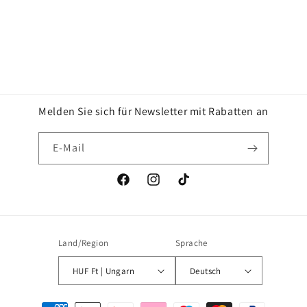
e
:
Melden Sie sich für Newsletter mit Rabatten an
E-Mail
Facebook
Instagram
TikTok
Land/Region
Sprache
HUF Ft | Ungarn
Deutsch
Zahlungsmethoden