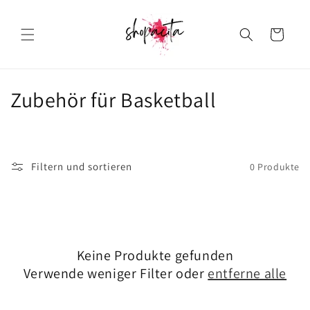
Direkt
zum
Inhalt
Warenkorb
K
Zubehör für Basketball
a
t
Filtern und sortieren
0 Produkte
e
g
o
Keine Produkte gefunden
r
Verwende weniger Filter oder
entferne alle
i