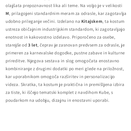
olajšata prepoznavnost lika ali teme. Na voljo je v velikosti
M
, prilagojeni standardnim meram za odrasle, kar zagotavlja
udobno prileganje večini. Izdelano na
Kitajskem
, ta kostum
ustreza običajnim industrijskim standardom, ki zagotavljajo
enotnost in kakovostno izdelavo. Priporočeno za osebe,
starejše od
3 let
, čeprav je zasnovan predvsem za odrasle, je
primeren za karnevalske dogodke, pustne zabave in kulturne
prireditve. Njegova sestava in slog omogočata enostavno
kombiniranje z drugimi dodatki po meri glede na priložnost,
kar uporabnikom omogoča razširitev in personalizacijo
videza. Skratka, ta kostum je praktična in premišljena izbira
za tiste, ki iščejo tematski komplet z navdihom Kube, s
poudarkom na udobju, dizajnu in enostavni uporabi.