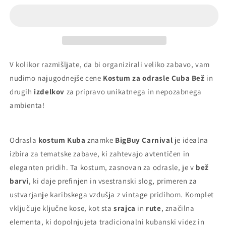
odrasle
odrasle
Cuba
Cuba
Bež
Bež
V kolikor razmišljate, da bi organizirali veliko zabavo, vam
nudimo najugodnejše cene
Kostum za odrasle Cuba Bež
in
drugih
izdelkov
za pripravo unikatnega in nepozabnega
ambienta!
Odrasla
kostum Kuba
znamke
BigBuy Carnival
je idealna
izbira za tematske zabave, ki zahtevajo avtentičen in
eleganten pridih. Ta kostum, zasnovan za odrasle, je v
bež
barvi
, ki daje prefinjen in vsestranski slog, primeren za
ustvarjanje karibskega vzdušja z vintage pridihom. Komplet
vključuje ključne kose, kot sta
srajca
in
rute
, značilna
elementa, ki dopolnjujeta tradicionalni kubanski videz in