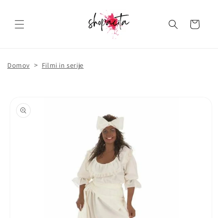
Košarica
>
Domov
Filmi in serije