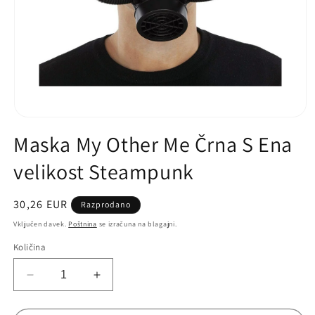
Odpri
predstavnost
Maska My Other Me Črna S Ena
1
v
velikost Steampunk
pogledu
galerije
Običajna
30,26 EUR
Razprodano
cena
Vključen davek.
Poštnina
se izračuna na blagajni.
Količina
Zmanjšaj
Povečaj
količino
količino
za
za