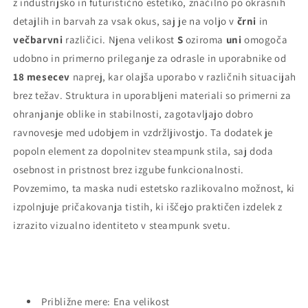
z industrijsko in futuristično estetiko, značilno po okrasnih
detajlih in barvah za vsak okus, saj je na voljo v
črni
in
večbarvni
različici. Njena velikost
S
oziroma
uni
omogoča
udobno in primerno prileganje za odrasle in uporabnike od
18 mesecev
naprej, kar olajša uporabo v različnih situacijah
brez težav. Struktura in uporabljeni materiali so primerni za
ohranjanje oblike in stabilnosti, zagotavljajo dobro
ravnovesje med udobjem in vzdržljivostjo. Ta dodatek je
popoln element za dopolnitev steampunk stila, saj doda
osebnost in pristnost brez izgube funkcionalnosti.
Povzemimo, ta maska nudi estetsko razlikovalno možnost, ki
izpolnjuje pričakovanja tistih, ki iščejo praktičen izdelek z
izrazito vizualno identiteto v steampunk svetu.
Približne mere: Ena velikost