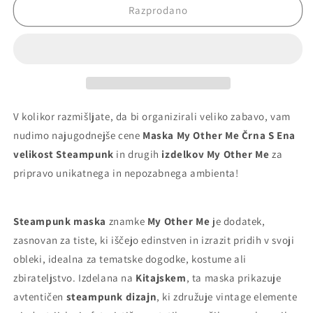
Maska
Maska
Razprodano
My
My
Other
Other
Me
Me
Črna
Črna
S
S
Ena
Ena
velikost
velikost
V kolikor razmišljate, da bi organizirali veliko zabavo, vam
Steampunk
Steampunk
nudimo najugodnejše cene
Maska My Other Me Črna S Ena
velikost Steampunk
in drugih
izdelkov My Other Me
za
pripravo unikatnega in nepozabnega ambienta!
Steampunk maska
znamke
My Other Me
je dodatek,
zasnovan za tiste, ki iščejo edinstven in izrazit pridih v svoji
obleki, idealna za tematske dogodke, kostume ali
zbirateljstvo. Izdelana na
Kitajskem
, ta maska prikazuje
avtentičen
steampunk dizajn
, ki združuje vintage elemente