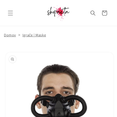
Košarica
>
Domov
Igrače | Maske