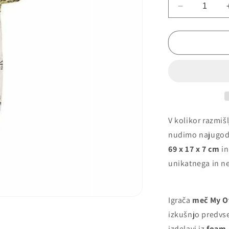
Zmanjšaj
količino
za
Meč
Igrača
My
Other
Me
Lobanja
69
x
V kolikor razmišl
17
nudimo najugod
x
69 x 17 x 7 cm
in
7
cm
unikatnega in 
Igrača
meč My O
izkušnjo predvse
izdelavi iz
foam