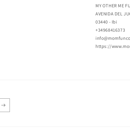
MY OTHER ME FU
AVENIDA DEL JUGU
03440 - Ibi
+34968416373
info@momfunc
https://www.m