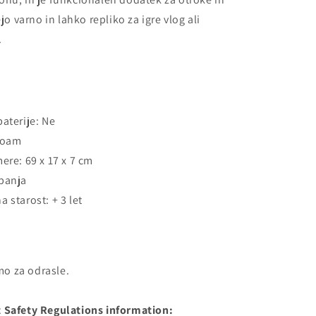
ejo varno in lahko repliko za igre vlog ali
.
baterije: Ne
Foam
ere: 69 x 17 x 7 cm
banja
 starost: + 3 let
o za odrasle.
 Safety Regulations information: