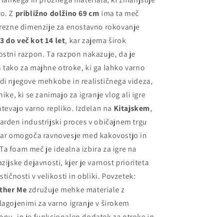
ro. Z
približno dolžino 69 cm
ima ta meč
rezne dimenzije za enostavno rokovanje
3 do več kot 14 let
, kar zajema širok
ostni razpon. Ta razpon nakazuje, da je
 tako za majhne otroke, ki ga lahko varno
di njegove mehkobe in realističnega videza,
nike, ki se zanimajo za igranje vlog ali igre
ahtevajo varno repliko. Izdelan na
Kitajskem
,
arden industrijski proces v običajnem trgu
 kar omogoča ravnovesje med kakovostjo in
a foam meč je idealna izbira za igre na
zijske dejavnosti, kjer je varnost prioriteta
stičnosti v velikosti in obliki. Povzetek:
ther Me
združuje mehke materiale z
lagojenimi za varno igranje v širokem
nu, in je funkcionalen dodatek za otroke in