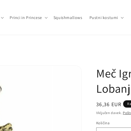
Princi in Princese
Squishmallows
Pustni kostumi
Meč Ig
Lobanj
Običajna
36,36 EUR
R
cena
Vključen davek.
Pošt
Količina