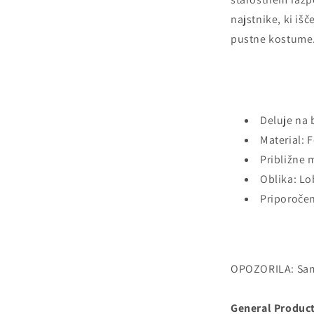
najstnike, ki išč
pustne kostume
Deluje na 
Material: 
Približne m
Oblika: Lo
Priporočena
OPOZORILA: Sam
General Product