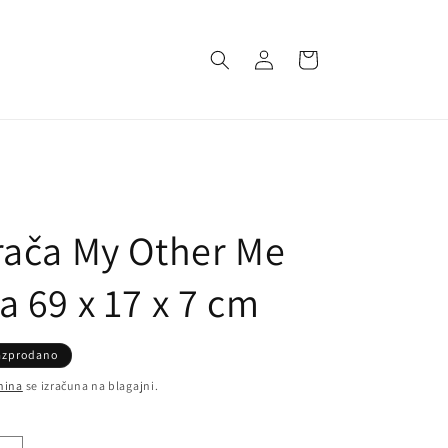
Prijavi
Košarica
se
rača My Other Me
a 69 x 17 x 7 cm
azprodano
nina
se izračuna na blagajni.