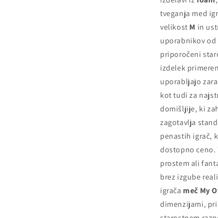
tveganja med ig
velikost
M
in ust
uporabnikov od
priporočeni star
izdelek primeren
uporabljajo zara
kot tudi za najst
domišljije, ki z
zagotavlja stand
penastih igrač,
dostopno ceno. T
prostem ali fanta
brez izgube reali
igrača
meč My O
dimenzijami, pri
starostnem razpo