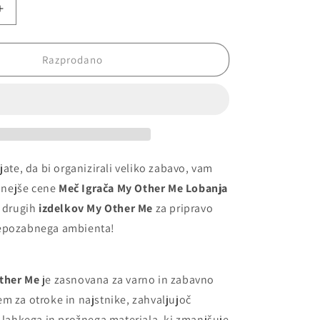
Povečaj
količino
za
Meč
Razprodano
Igrača
My
Other
Me
Lobanja
69
x
jate, da bi organizirali veliko zabavo, vam
17
nejše cene
Meč Igrača My Other Me Lobanja
x
 drugih
izdelkov My Other Me
za pripravo
7
cm
nepozabnega ambienta!
ther Me
je zasnovana za varno in zabavno
m za otroke in najstnike, zahvaljujoč
, lahkega in prožnega materiala, ki zmanjšuje