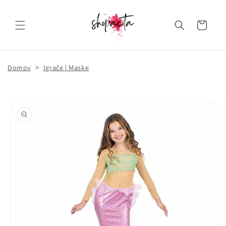
Košarica
>
Domov
Igrače | Maske