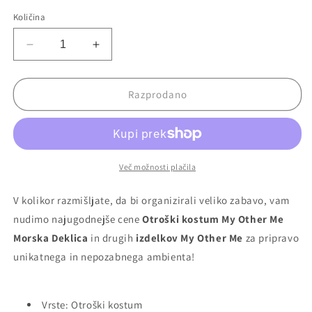
razprodana
razprodana
razprodana
razpro
ali
ali
ali
ali
Količina
ni
ni
ni
ni
na
na
na
na
voljo
voljo
voljo
voljo
Zmanjšaj
Povečaj
količino
količino
za
za
Otroški
Otroški
Razprodano
kostum
kostum
My
My
Other
Other
Me
Me
Morska
Morska
Več možnosti plačila
Deklica
Deklica
V kolikor razmišljate, da bi organizirali veliko zabavo, vam
nudimo najugodnejše cene
Otroški kostum My Other Me
Morska Deklica
in drugih
izdelkov My Other Me
za pripravo
unikatnega in nepozabnega ambienta!
Vrste: Otroški kostum